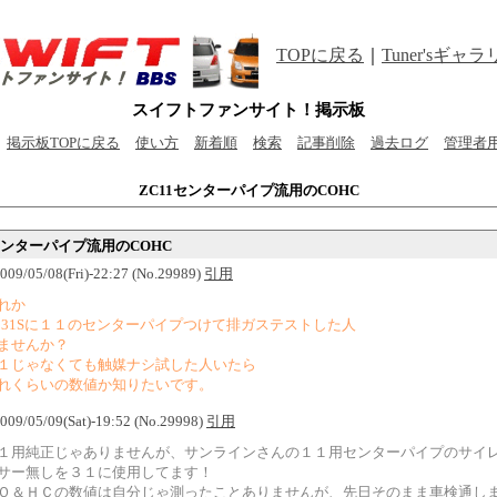
TOPに戻る
｜
Tuner'sギャ
スイフトファンサイト！掲示板
掲示板TOPに戻る
使い方
新着順
検索
記事削除
過去ログ
管理者
ZC11センターパイプ流用のCOHC
1センターパイプ流用のCOHC
2009/05/08(Fri)-22:27 (No.29989)
引用
れか
C31Sに１１のセンターパイプつけて排ガステストした人
ませんか？
１じゃなくても触媒ナシ試した人いたら
れくらいの数値か知りたいです。
2009/05/09(Sat)-19:52 (No.29998)
引用
１用純正じゃありませんが、サンラインさんの１１用センターパイプのサイ
サー無しを３１に使用してます！
Ｏ＆ＨＣの数値は自分じゃ測ったことありませんが、先日そのまま車検通し