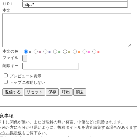
ＵＲＬ
本文
本文の色
■
■
■
■
■
■
■
■
ファイル
削除キー
プレビューを表示
トップに移動しない
意事項
フトに関係が無い、または理解の無い発言、中傷などは削除されます。
ら来た方にも分かり易いように、投稿タイトルを適宜編集する場合があります
ンタル掲示板
もご覧下さい。