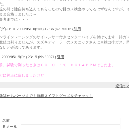
た。
達の所で陸自持ち込んでもらったので排ガス検査やってるはずなんですが、
まま合格しましたよ～
参考までに・・・
ズグレ６０ 2009/05/10(Sun)-17:36 (No.30016)
引用
ンラインレーシングのサイレンサー付きセンターパイプを付けてます、排ガ
数値は判りませんが、スズキディーラーのメカニックさんに車検は排ガス、
ないと確認してあります。
 2009/05/15(Fri)-23:15 (No.30071)
引用
前、試験で測ったときはＣＯ ０．１％ ＨＣ１４ＰＰＭでしたよ。
ぐに純正に戻しましたけど
返信す
雑誌からパーツまで！新着スイフトグッズをチェック！
名前
Ｅメール