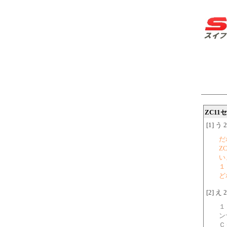
ZC1
[1] う 
だ
Z
い
１
ど
[2] え 
１
ン
Ｃ