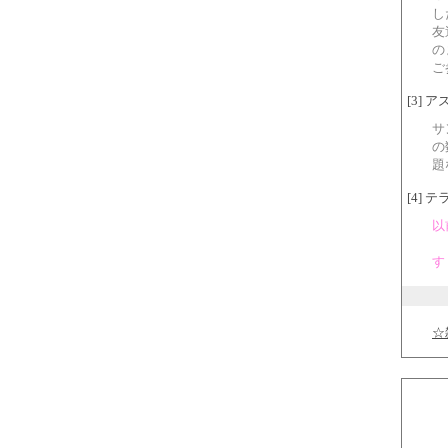
し
友
の
ご
[3] ア
サ
の
題
[4] テラ
以
す
☆