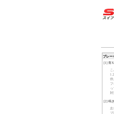
ブレー
[1] 
こ
1
停
フ
っ
対
[2] 鳴き
左
ブ