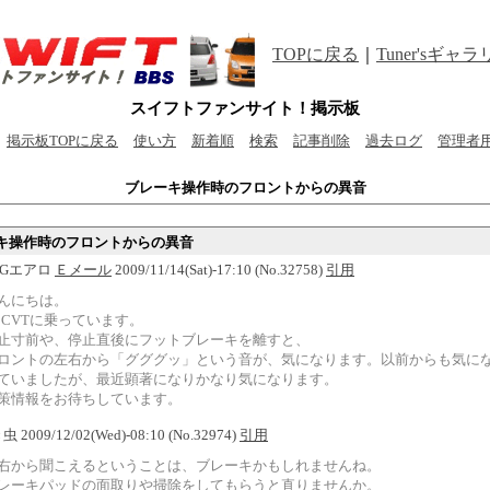
TOPに戻る
｜
Tuner'sギャ
スイフトファンサイト！掲示板
掲示板TOPに戻る
使い方
新着順
検索
記事削除
過去ログ
管理者
ブレーキ操作時のフロントからの異音
キ操作時のフロントからの異音
青XGエアロ
Ｅメール
2009/11/14(Sat)-17:10 (No.32758)
引用
んにちは。
.2CVTに乗っています。
止寸前や、停止直後にフットブレーキを離すと、
ロントの左右から「グググッ」という音が、気になります。以前からも気に
ていましたが、最近顕著になりかなり気になります。
策情報をお待ちしています。
虫 2009/12/02(Wed)-08:10 (No.32974)
引用
右から聞こえるということは、ブレーキかもしれませんね。
レーキパッドの面取りや掃除をしてもらうと直りませんか。