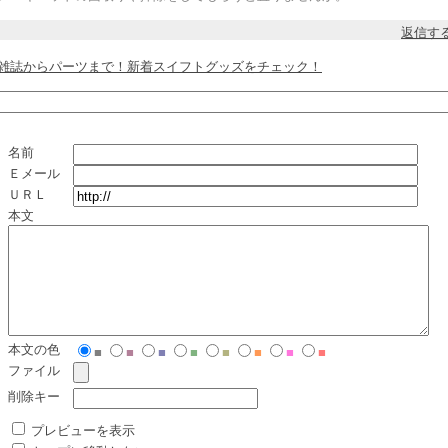
返信す
雑誌からパーツまで！新着スイフトグッズをチェック！
名前
Ｅメール
ＵＲＬ
本文
本文の色
■
■
■
■
■
■
■
■
ファイル
削除キー
プレビューを表示