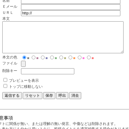
名前
Ｅメール
ＵＲＬ
本文
本文の色
■
■
■
■
■
■
■
■
ファイル
削除キー
プレビューを表示
トップに移動しない
意事項
フトに関係が無い、または理解の無い発言、中傷などは削除されます。
ら来た方にも分かり易いように、投稿タイトルを適宜編集する場合があります