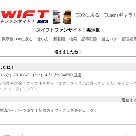
TOPに戻る
｜
Tuner'sギャ
スイフトファンサイト！掲示板
掲示板TOPに戻る
使い方
新着順
検索
記事削除
過去ログ
管理者
増えましたね！
したね！
いです 2010/04/11(Sun)-14:51 (No.34020)
引用
近長野県で良くスイスポを見かけます。スイスポに乗っている人が多くなっ
れスィ～です＼(^O^)／
返信す
雑誌からパーツまで！新着スイフトグッズをチェック！