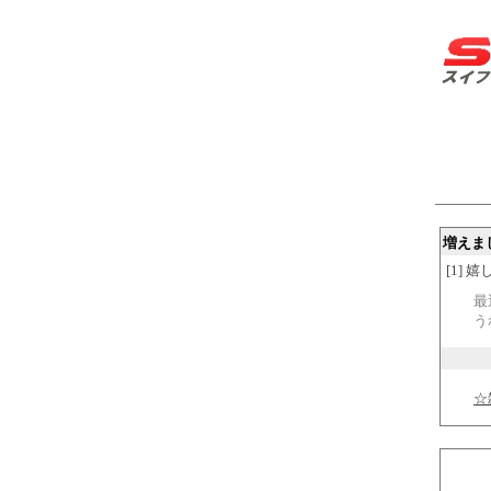
増えま
[1] 嬉し
最
う
☆