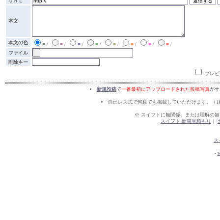
ＵＲＬ
本文
本文の色
■
/
■
/
■
/
■
/
■
/
■
/
■
/
■
/
ファイル
削除キー
プレビ
新規投稿
で
一番最初にアップロードされた投稿写真
がサ
自己レス式で何枚でも掲載していただけます。（1
※ スイフトに無関係、または理解の
スイフト 新車見積もり
｜
ス
-
w