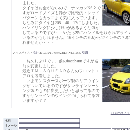
ました。
タイヤはお金がないので、ナンカンNS２で
すがロードノイズも静かで比較的トレッド
パターンもカッコよく気に入っています。
ちなみにタイヤは205 40 17にしました。
ハンドリングに少し狂いがあるような気が
しているのですが・・やたら左にハンドルを取られアライ
いるのかもしれません。16インチの６Jから17インチの７J
れませんが・・・
スイスポくん /
添付
2010/10/11/Mon/23:13 (No.5196) /
引用
お久しぶりです。前のhacchannですが名
前を変更しました。
最近ＴＭ－ＳＱＵＥＡＲさんのフロントエ
アロを装着しました。
いまモンスタースポーツ製のリアウイン
グがついているのですがサンラインレーシ
ング製のものに変更したいと思ってるので
すがサンラインのウイングつけられてる方
いますか？？
<< 前のスイフ
名前
Ｅメール