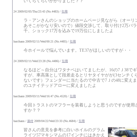
いくらくらいかかりました？？
24 2009/02/05/Thu/23:43 (No.4483) /
引用
ラ・アンさんのショップのホームページ見ながら（オーリ
あそこがかなり安いので）値段交渉して、取り付け2万バラ
千、ショック17万を込みで19万位にしましたよ
hacchann 2009/02/11/Wed/00:21 (No.4485) /
引用
今ホイールで悩んでいます。TE37がほしいのですが・・
24 2009/02/11/Wed/23:28 (No.4486) /
引用
なるほど～自分はワタナベはいてましたが、16の7Ｊ38で
すが、車高落として段差走るとリヤタイヤがが(3センチく
ないです）フェンダーに当たるので中古で7Ｊの48に変え
のユナイテッドアローに変えましたよ
hacchann 2009/03/11/Wed/16:47 (No.4520) /
引用
今回トラストのマフラーを装着しようと思うのですが使用
すか？？
hacchann /
添付
2009/04/22/Wed/23:33 (No.4684) /
引用
皆さんの意見を参考に白いホイルのグラム
ライツ57マキシマムの17インチにはきかえ