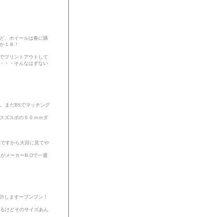
ど、ホイールは春に購
か１８！
でプリントアウトして
・・・そんなはずない
です。まだBSでマッチング
スズスポの５０ｍｍダ
理ですから大目に見てや
がメーカーB.Oで一週
許しますープンプン！
いけるけどそのサイズあん