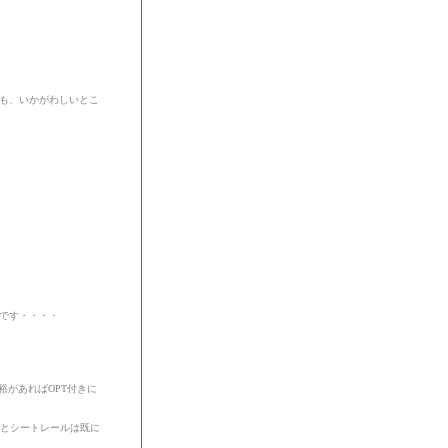
も、いかがわしいとこ
です・・・・
裕があればOPT付きに
ルとシートレールは既に