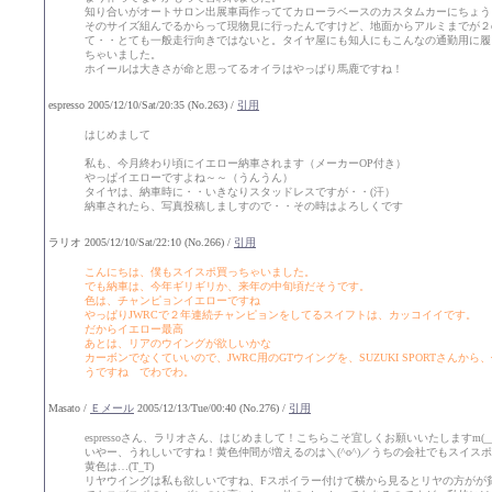
知り合いがオートサロン出展車両作っててカローラベースのカスタムカーにちょうど
そのサイズ組んでるからって現物見に行ったんですけど、地面からアルミまでが２
て・・とても一般走行向きではないと。タイヤ屋にも知人にもこんなの通勤用に履
ちゃいました。
ホイールは大きさが命と思ってるオイラはやっぱり馬鹿ですね！
espresso 2005/12/10/Sat/20:35 (No.263) /
引用
はじめまして
私も、今月終わり頃にイエロー納車されます（メーカーOP付き）
やっぱイエローですよね～～（うんうん）
タイヤは、納車時に・・いきなりスタッドレスですが・・(汗）
納車されたら、写真投稿しましすので・・その時はよろしくです
ラリオ 2005/12/10/Sat/22:10 (No.266) /
引用
こんにちは、僕もスイスポ買っちゃいました。
でも納車は、今年ギリギリか、来年の中旬頃だそうです。
色は、チャンピョンイエローですね
やっぱりJWRCで２年連続チャンピョンをしてるスイフトは、カッコイイです。
だからイエロー最高
あとは、リアのウイングが欲しいかな
カーボンでなくていいので、JWRC用のGTウイングを、SUZUKI SPORTさんか
うですね でわでわ。
Masato /
Ｅメール
2005/12/13/Tue/00:40 (No.276) /
引用
espressoさん、ラリオさん、はじめまして！こちらこそ宜しくお願いいたしますm(__
いやー、うれしいですね！黄色仲間が増えるのは＼(^o^)／うちの会社でもスイス
黄色は…(T_T)
リヤウイングは私も欲しいですね、Fスポイラー付けて横から見るとリヤの方がが