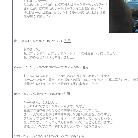
われました(ーー;)
話は逸れましたがm(__)mOPT付きは座った事がないので分り
ませんが、OPT無しのシートは座ると変に目線が高いです。
今回のレールは50mmダウンらしく座った感じの目線も違和
感が無くて良いです。
針。 2005/12/26/Mon/21:48 (No.387) /
引用
初めまして。
私はブリッドBrixとブリッドシートレールの組み合わせにしました。
私は締めるときはメガネ使いました。
Masato /
Ｅメール
2005/12/26/Mon/22:50 (No.388) /
引用
針さん、はじめまして！トルクスのメガネってあるのですか？
ホームセンターで買ってきたボルトの頭が13mmだったので、家に工具が無くて昨
今日会社に行ってやっと本締めする事が出来ました(^^ゞ
mako 2005/12/27/Tue/01:51 (No.394) /
引用
Masatoさん、こんばんわ。
レカロいいですね。５０ｍｍもダウンですか！
左後方の視界確保のために助手席も替えたいですよね。
まー一人でのるときは助手席を倒しておけば問題ないのですが。
少なからずこの車でラリーイメージを想像をしていらっしゃると
思うのですが、そろそろ慣らしも終わっているころと思いますが
雪道はどうですか？不満ありません？すべり過ぎません？
RUN /
Ｅメール
2005/12/27/Tue/11:43 (No.398) /
引用