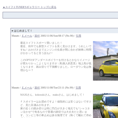
▲スイフトTUNER'Sギャラリー トップに戻る
■
はじめまして！
Masato /
Ｅメール
/
添付
2005/11/06/Sun/08:17 (No.90) /
引用
最近スイフトスポーツ買いました！
最近、街中でも新型スイフトを良く見かけます。うれしいで
すね！おかげさまでエンジンの生産が間に合わず納車に時間
がかかってると言う話も(^^ゞ
このOPTのFアンダースポイラーを付けるとかなりイメージ
が変わりかっこよくなりますが（私個人的意見）地上高が低
くなります、踏み切りで下側擦りました。ローダウン化は無
理かなー？
Masato /
Ｅメール
/
添付
2005/11/08/Tue/23:11 (No.99) /
引用
MAXIさん、kokosukiさん、makoさん、はじめまして！
Ｆスポイラーはお奨めですよ！値段的には安くはないですけ
ど、見た目凄みが出ます。
家の近くの踏み切りは特に凹凸が大きく地元でも“シャコタ
ン泣かせ”で有名なので普通の踏切では大丈夫だと思いま
す。コンビニ等の車止めは多分無理です（怖くて離れて停め