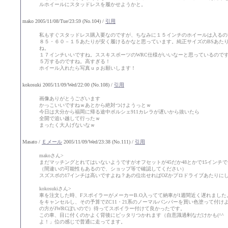
ルホイールにスタッドレスを履かせようかと。
mako 2005/11/08/Tue/23:59 (No.104) /
引用
私もすぐスタッドレス購入要なのですが、ちなみに１５インチのホイールは入るの
８５・６０－１５あたりが安く履けるかなと思っています。純正サイズのBSあた
ね。
１７インチいいですね。ススキスポーツのWRC仕様がいいなーと思っているので
５万するのですね。高すぎる！
ホイール入れたら写真ｕｐお願いします！
kokosuki 2005/11/09/Wed/22:00 (No.108) /
引用
画像ありがとうございます
かっこいいですねｗあとから絶対つけようっとｗ
今日は大分から福岡に帰る途中ポルシェ911カレラが遅いから抜いたら
全開で追い越して行ったｗ
まったく大人げないなｗ
Masato /
Ｅメール
2005/11/09/Wed/23:38 (No.111) /
引用
makoさん>
まだマッチングとれてはいないようですがオフセットが45だか48とかで15インチ
（間違いの可能性もあるので、ショップ等で確認してください）
スズスポの17インチは高いですよね？あの位出せればOZかプロドライブあたりに
kokosukiさん>
車を注文した時、FスポイラーがメーカーB.O入ってて納車が1週間近く遅れまし
をキャンセルし、その予算でZC11・21系のノーマルバンパーを買い色塗って付け
の方がJWRCぽいので）待ってスポイラー付けて良かったです。
この車、目に付くのかよく背後にピッタリつかれます（自意識過剰なだけかも(^^
よ！」位の感じで普通に走ってます。