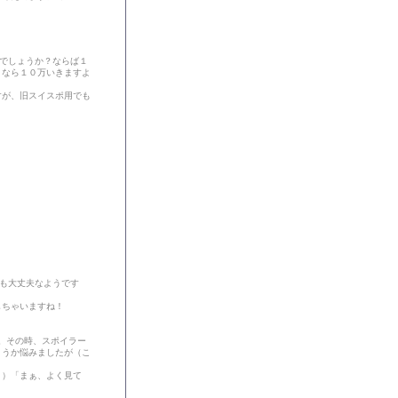
でしょうか？ならば１
りなら１０万いきますよ
すが、旧スイスポ用でも
でも大丈夫なようです
しちゃいますね！
た。その時、スポイラー
ようか悩みましたが（こ
ゞ）「まぁ、よく見て