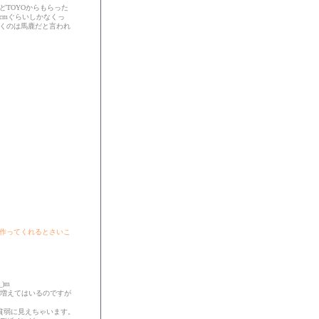
TOYOからもらった
cmぐらいしかなくっ
くのは馬鹿だと言われ
ら、作ってくれるとさいこ
)m
ポ増えてはいるのですが
貧弱に見えちゃいます。