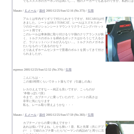
でもスズスポのカーボンのは高いし…。他のメーカーでもあるのですが、私的には
Masato /
Ｅメール
/
添付
2005/12/25/Sun/12:16 (No.373) /
引用
アルミは年内ギリギリで付けられそうですが、RECAROは付
きました。シートはSR-3 TOMCAT、レールはスズキスポー
ツのローポジションシートマウントリクライニングバケット
シート用です。
このレールは車体側に取り付けるリヤ側のクリアランスが狭
く、トルクスのボルトを締めるボックスはかろうじて入るけ
ど、ラジェットハンドルが入らない…。トルクスのメガネみ
たいなものってあるのかな？
とりあえずホームセンターで普通のボルトを買ってきて付け
られましたが。
espresso 2005/12/25/Sun/12:52 (No.376) /
引用
こんにちは・・
この後1時間くらいでネット落ちです（引越しの為）
レカロええですな～～純正も良いですが、こっちのが
’本物っぽい’(笑）
今まで、カプチーノに乗っていたので、シートの高さは
非常に気になります
私も、レール取り替えようかな・・・
Masato /
Ｅメール
/
添付
2005/12/25/Sun/17:59 (No.383) /
引用
カプチーノからの乗り換えですか！
あれは低いですよね、しかも狭い！昔、私と先輩（共にデブ
(^^ゞ）で緑のカプチ乗ったら“ピーマンの肉詰め”と周りに言