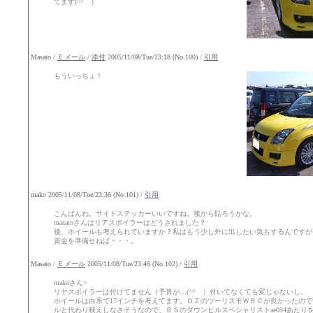
てます(^^ゞ）
Masato /
Ｅメール
/
添付
2005/11/08/Tue/23:18 (No.100) /
引用
もういっちょ！
mako 2005/11/08/Tue/23:36 (No.101) /
引用
こんばんわ。サイドステッカーいいですね。後から貼ろうかな。
masatoさんはリアスポイラーはどうされました？
後、ホイールも考えられていますか？私はもう少し外に出したい気もするんですが
資金を準備せねば・・・。
Masato /
Ｅメール
2005/11/08/Tue/23:46 (No.102) /
引用
makoさん>
リヤスポイラーは付けてません（予算が…(^^ゞ）付いてなくても変じゃないし。
ホイールは白系で17インチを考えてます。ＯＺのツーリスモＷＲＣが良かったの
ルと代わり映えしなさそうなので、ＢＳのダウンヒルスペシャリストae034あたり