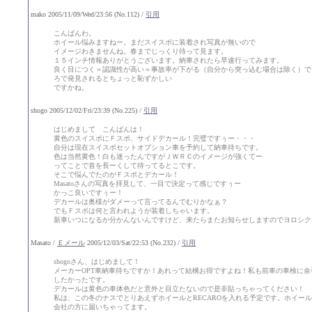
mako 2005/11/09/Wed/23:56 (No.112) /
引用
こんばんわ。
ホイール悩みますねー。まだスイスポに装着され写真が無いので
イメージわきませんね。春までじっくり待って見ます。
１５インチ情報ありがとうございます。納車されたら早速行ってみます。
良く目につく＝認識性が高い＝事故率が下がる（自分から突っ込む場合は除く）で
ろで発見されるとちょっと恥ずかしい
ですかね。
shogo 2005/12/02/Fri/23:39 (No.225) /
引用
はじめまして こんばんは！
黄色のスイスポにＦスポ、サイドデカール！完璧ですぅー・・・
自分は現在スイスポセットオプション車を予約して納車待ちです。
色は当然黄色！白も迷ったんですがＪＷＲＣのイメージが強くてー
ってことで首を長ーくして待ってるとこです。
そこで悩んでたのがＦスポとデカール！
Masatoさんの写真を拝見して、一目で決定って感じですぅー
かっこ良いですぅー！
デカールは奥様がダメーって言ってるんでむりかなぁ？
でもＦスポは何と言われようが装着しちゃいます。
新車いつになるか分かんないんですけど、来たらまたお知らせしますのでヨロシク
Masato /
Ｅメール
2005/12/03/Sat/22:53 (No.232) /
引用
shogoさん、はじめまして！
メーカーOPT車納車待ちですか！あれって結構お得ですよね！私も前車の車検に余
したかったです。
デカールは黄色の車体色だと意外と目立たないので是非貼っちゃってください！
私は、この冬のナスでとりあえずホイールとRECAROを入れる予定です。ホイー
会社の方に届いちゃってます。