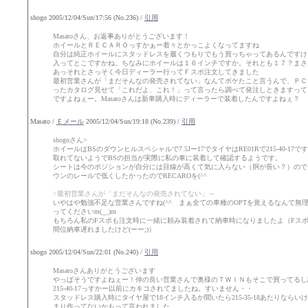
shogo 2005/12/04/Sun/17:56 (No.236) /
引用
Masatoさん、お返事ありがとうございます！
ホイールとＲＥＣＡＲＯっすかぁー着々とかっこよくなってますね
自分は純正ホイールにスタッドレスを履くつもりでもう買っちゃってあるんですけ
入ってとこですかね。ちなみにホイールは１６インチですか。それとも１７？まさ
あっそれとさっそく今日ディーラー行ってＦスポ注文してきました
最初営業さんが「まだそんなの発売されてない」なんてボケたこと言うんで、ＰＣ
ったカタログ見せて「これだよ、これ！」って言ったら調べて発注しときますって
ですよねぇー。Masatoさんは新車購入時にディーラーで装着したんですよねぇ？
Masato /
Ｅメール
2005/12/04/Sun/19:18 (No.239) /
引用
shogoさん>
ホイールはBSのダウンヒルスペシャルで7.5Jー17でタイヤはRE01Rで215-40-17
取れてないようでBSの担当が実際に私の車に装着して確認するようです。
シートは今のポジションが自分には目線が高くて気に入らない（胴が長い？）ので
ウンのレールで低くしたかったのでRECAROを(^^ゞ
>最初営業さんが「まだそんなの発売されてない」～
いやはや勉強不足な営業さんですね(^^ゞまぁ全ての車種のOPTを覚えるなんて無
ってくださいm(__)m
もちろん私のFスポも注文時に一緒に頼み装着されて納車時になりましたよ（Fスポ
間位納車遅れましたけど(ーー;)）
shogo 2005/12/04/Sun/22:01 (No.240) /
引用
Masatoさんありがとうございます
やっぱそうですよねぇー！仲の良い営業さんで奥様のＴＷＩＮもそこで買ってるし
215-40-17っすかー以前にカキコされてましたね。すいません・・
スタッドレス購入時にタイヤ屋で18インチ入るか聞いたら215-35-18あたりなら
まり作ってないかもって言われました。